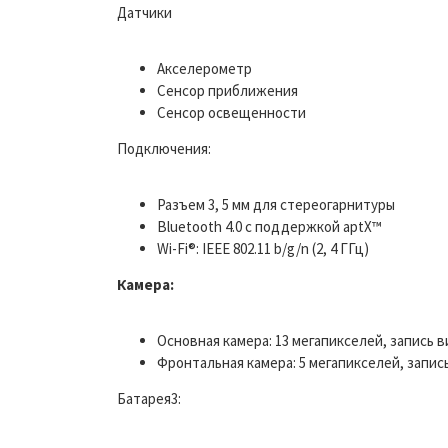
Датчики
Акселерометр
Сенсор приближения
Сенсор освещенности
Подключения:
Разъем 3, 5 мм для стереогарнитуры
Bluetooth 4.0 c поддержкой aptX™
Wi-Fi®: IEEE 802.11 b/g/n (2, 4 ГГц)
Камера:
Основная камера: 13 мегапикселей, запись 
Фронтальная камера: 5 мегапикселей, запис
Батарея3: