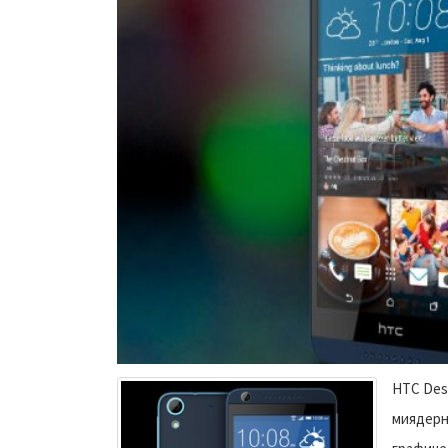
HTC Desi
миядерн