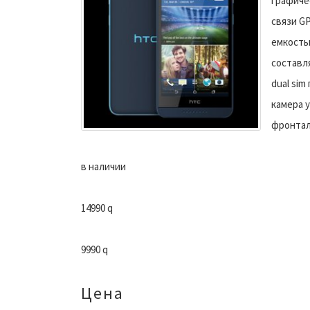
графиче
связи GP
емкость
составля
dual si
камера 
фронтал
в наличии
14990 q
9990 q
Цена