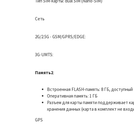
Тип SIM-карты: dual SIM (Nano-SIM)
Сеть
2G/2.5G - GSM/GPRS/EDGE:
3G-UMTS:
Память2
:
Встроенная FLASH-память: 8 ГБ, доступный
Оперативная память: 1 ГБ
Разъем для карты памяти поддерживает ка
хранения данных (карта в комплект не вход
GPS