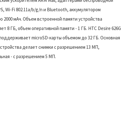
ским ускорителем ARM Mali, адаптерами беспроводной
S, Wi-Fi 802.11a/b/g/n и Bluetooth, аккумулятором
ю 2000 мАч. Объем встроенной памяти устройства
ет 8 ГБ, объем оперативной памяти - 1 ГБ. HTC Desire 626G
m поддерживает microSD-карты объемом до 32 ГБ. Основная
устройства делает снимки с разрешением 13 МП,
ьная - с разрешением 5 МП.