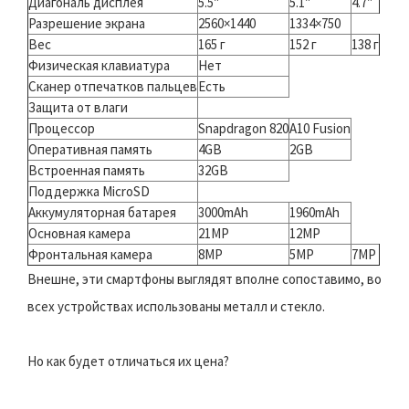
Диагональ дисплея
5.5″
5.1″
4.7″
Разрешение экрана
2560×1440
1334×750
Вес
165 г
152 г
138 г
Физическая клавиатура
Нет
Сканер отпечатков пальцев
Есть
Защита от влаги
Процессор
Snapdragon 820
A10 Fusion
Оперативная память
4GB
2GB
Встроенная память
32GB
Поддержка MicroSD
Аккумуляторная батарея
3000mAh
1960mAh
Основная камера
21MP
12MP
Фронтальная камера
8MP
5MP
7MP
Внешне, эти смартфоны выглядят вполне сопоставимо, во
всех устройствах использованы металл и стекло.
Но как будет отличаться их цена?