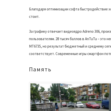
Благодаря оптимизации софта быстродействие х
стоит.
За графику отвечает видеоядро Adreno 306, про
пользователям. 28 тысяч баллов в AnTuTu – это н
MT6735, но результат бюджетный и среднему сег
соответствует. Современные игры смартфон потян
Память