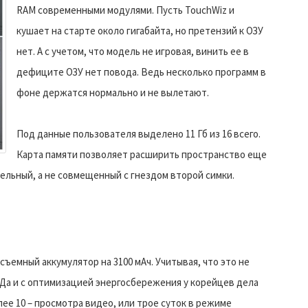
RAM современными модулями. Пусть TouchWiz и
кушает на старте около гигабайта, но претензий к ОЗУ
нет. А с учетом, что модель не игровая, винить ее в
дефиците ОЗУ нет повода. Ведь несколько программ в
фоне держатся нормально и не вылетают.
Под данные пользователя выделено 11 Гб из 16 всего.
Карта памяти позволяет расширить пространство еще
тдельный, а не совмещенный с гнездом второй симки.
съемный аккумулятор на 3100 мАч. Учитывая, что это не
 Да и с оптимизацией энергосбережения у корейцев дела
олее 10 – просмотра видео, или трое суток в режиме