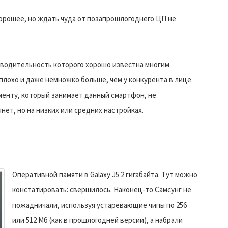
орошее, но ждать чуда от позапрошлогоднего ЦП не
изводительность которого хорошо известна многим
еплохо и даже немножко больше, чем у конкурента в лице
менту, который занимает данный смартфон, не
ет, но на низких или средних настройках.
Оперативной памяти в Galaxy J5 2 гигабайта. Тут можно
констатировать: свершилось. Наконец-то Самсунг не
пожадничали, используя устаревающие чипы по 256
или 512 Мб (как в прошлогодней версии), а набрали