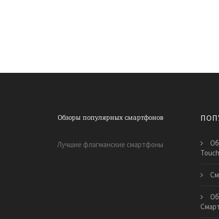
ПОП
Об
Лучшие флагманские смартфоны
Touch 
См
Об
Смар