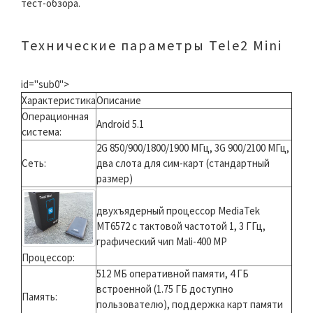
тест-обзора.
Технические параметры Tele2 Mini
id="sub0">
Характеристика
Описание
Операционная
Android 5.1​
система:
2G 850/900/1800/1900 МГц, 3G 900/2100 МГц,
Сеть:
два слота для сим-карт (стандартный
размер)​
двухъядерный процессор MediaTek
MT6572 с тактовой частотой 1, 3 ГГц,
графический чип Mali-400 MP
Процессор:
512 МБ оперативной памяти, 4 ГБ
встроенной (1.75 ГБ доступно
Память:
пользователю), поддержка карт памяти