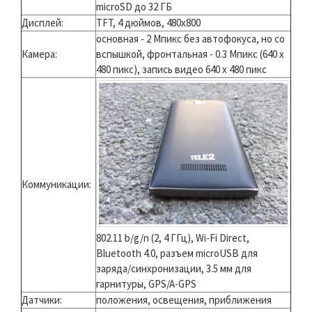
microSD до 32 ГБ​
Дисплей:
TFT, 4 дюймов, 480x800​
основная - 2 Мпикс без автофокуса, но со
Камера:
вспышкой, фронтальная - 0.3 Мпикс (640 x
480 пикс), запись видео 640 х 480 пикс​
Коммуникации:
802.11 b/g/n (2, 4 ГГц), Wi-Fi Direct,
Bluetooth 4.0, разъем microUSB для
заряда/синхронизации, 3.5 мм для
гарнитуры, GPS/A-GPS​
Датчики:
положения, освещения, приближения​