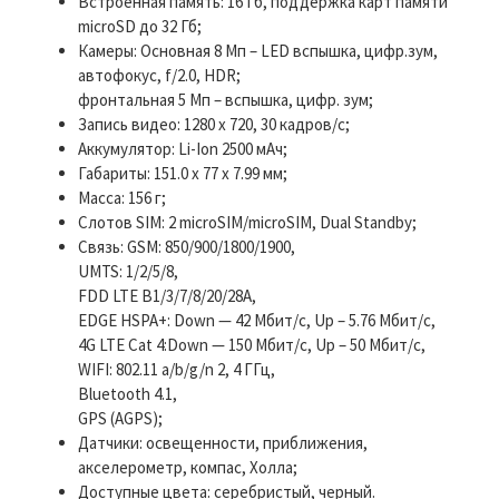
Встроенная память: 16 Гб, поддержка карт памяти
microSD до 32 Гб;
Камеры: Основная 8 Mп – LED вспышка, цифр.зум,
автофокус, f/2.0, HDR;
фронтальная 5 Мп – вспышка, цифр. зум;
Запись видео: 1280 х 720, 30 кадров/с;
Аккумулятор: Li-Ion 2500 мАч;
Габариты: 151.0 x 77 x 7.99 мм;
Масса: 156 г;
Слотов SIM: 2 microSIM/microSIM, Dual Standby;
Связь: GSM: 850/900/1800/1900,
UMTS: 1/2/5/8,
FDD LTE B1/3/7/8/20/28A,
EDGE HSPA+: Down — 42 Мбит/с, Up – 5.76 Мбит/с,
4G LTE Cat 4:Down — 150 Мбит/с, Up – 50 Мбит/с,
WIFI: 802.11 a/b/g/n 2, 4 ГГц,
Bluetooth 4.1,
GPS (AGPS);
Датчики: освещенности, приближения,
акселерометр, компас, Холла;
Доступные цвета: серебристый, черный.